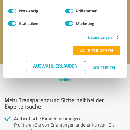
Einwilligungsauswahl
Impressum
|
Datenschutzbestimmungen
Notwendig
Präferenzen
Bitte um Rückruf
* Erforderliche Angaben
Statistiken
Marketing
Nachricht senden
Details zeigen
Ich stimme den
Datenschutzbestimmungen
zu.
ALLE ZULASSEN
AUSWAHL ERLAUBEN
ABLEHNEN
Profil aktiv seit 18.11.2025 |
Letzte Aktualisierung: 18.11.2025
|
Profil
melden
Mehr Transparenz und Sicherheit bei der
Expertensuche
Authentische Kundenmeinungen
Profitieren Sie von Erfahrungen anderer Kunden: Die