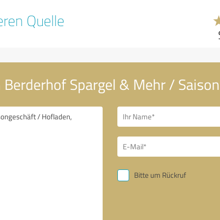
ren Quelle
n Berderhof Spargel & Mehr / Saiso
Bitte um Rückruf