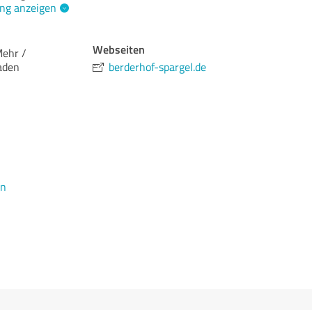
ng anzeigen
Webseiten
Mehr /
aden
berderhof-spargel.de
en