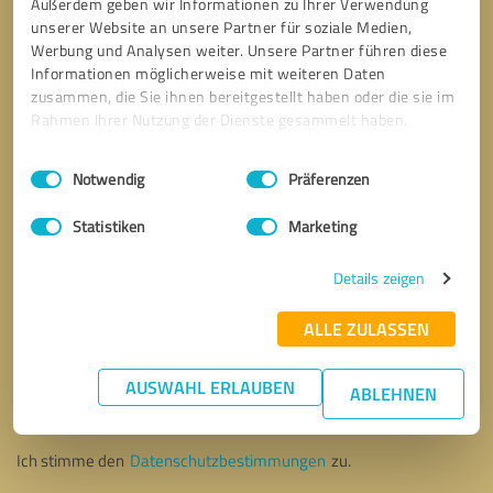
Außerdem geben wir Informationen zu Ihrer Verwendung
unserer Website an unsere Partner für soziale Medien,
Werbung und Analysen weiter. Unsere Partner führen diese
Informationen möglicherweise mit weiteren Daten
zusammen, die Sie ihnen bereitgestellt haben oder die sie im
Rahmen Ihrer Nutzung der Dienste gesammelt haben.
Einwilligungsauswahl
Impressum
|
Datenschutzbestimmungen
Notwendig
Präferenzen
Statistiken
Marketing
Details zeigen
ALLE ZULASSEN
Bitte um Rückruf
* Erforderliche Angaben
AUSWAHL ERLAUBEN
ABLEHNEN
Nachricht senden
Ich stimme den
Datenschutzbestimmungen
zu.