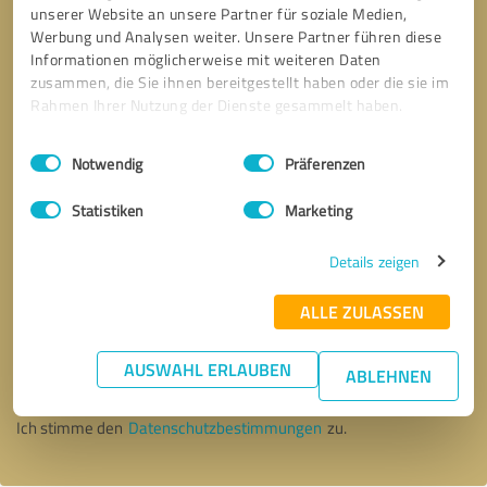
unserer Website an unsere Partner für soziale Medien,
Werbung und Analysen weiter. Unsere Partner führen diese
Informationen möglicherweise mit weiteren Daten
zusammen, die Sie ihnen bereitgestellt haben oder die sie im
Rahmen Ihrer Nutzung der Dienste gesammelt haben.
Einwilligungsauswahl
Impressum
|
Datenschutzbestimmungen
Notwendig
Präferenzen
Statistiken
Marketing
Details zeigen
ALLE ZULASSEN
Bitte um Rückruf
* Erforderliche Angaben
AUSWAHL ERLAUBEN
ABLEHNEN
Nachricht senden
Ich stimme den
Datenschutzbestimmungen
zu.