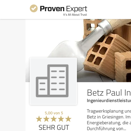
Betz Paul I
Ingenieurdienstleist
Tragwerksplanung und
5,00
von
5
Betz in Griesingen. I
Energieberatung, die 
SEHR GUT
Durchführung von
...