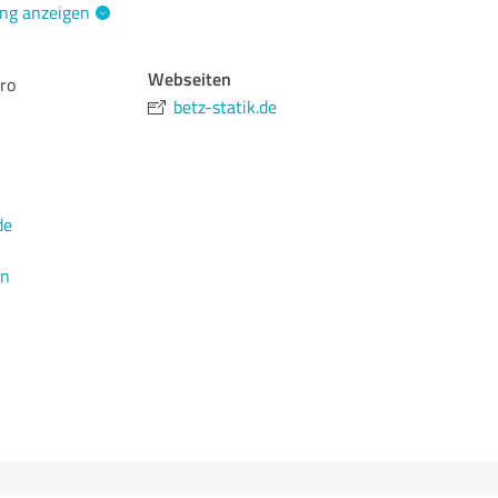
ng anzeigen
Webseiten
ro
betz-statik.de
de
en