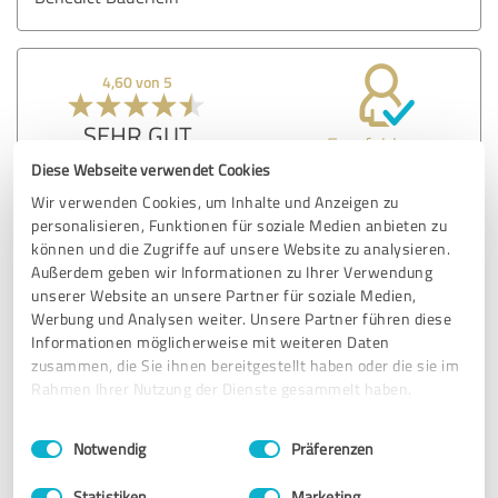
4,60 von 5
SEHR GUT
Empfehlung
Diese Webseite verwendet Cookies
Herr Bäuerlein hat mich kompetent und informativ
Wir verwenden Cookies, um Inhalte und Anzeigen zu
beraten. Er hat sich immer schnell und unbürokratisch um
personalisieren, Funktionen für soziale Medien anbieten zu
meine Fragen und Belange gekümmert.
können und die Zugriffe auf unsere Website zu analysieren.
Außerdem geben wir Informationen zu Ihrer Verwendung
unserer Website an unsere Partner für soziale Medien,
Erfahrungsbericht & Bewertung zu:
Werbung und Analysen weiter. Unsere Partner führen diese
Bexus GmbH
Informationen möglicherweise mit weiteren Daten
zusammen, die Sie ihnen bereitgestellt haben oder die sie im
Rahmen Ihrer Nutzung der Dienste gesammelt haben.
07.11.2018
Martina W.
Einwilligungsauswahl
Impressum
|
Datenschutzbestimmungen
Notwendig
Präferenzen
Kommentar von Bexus GmbH:
Statistiken
Marketing