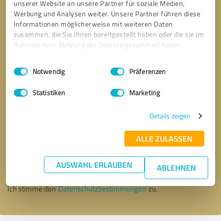
unserer Website an unsere Partner für soziale Medien,
Werbung und Analysen weiter. Unsere Partner führen diese
Informationen möglicherweise mit weiteren Daten
zusammen, die Sie ihnen bereitgestellt haben oder die sie im
Rahmen Ihrer Nutzung der Dienste gesammelt haben.
Einwilligungsauswahl
Impressum
|
Datenschutzbestimmungen
Notwendig
Präferenzen
Statistiken
Marketing
Details zeigen
Bitte um Rückruf
* Erforderliche Angaben
ALLE ZULASSEN
AUSWAHL ERLAUBEN
Nachricht senden
ABLEHNEN
Ich stimme den
Datenschutzbestimmungen
zu.