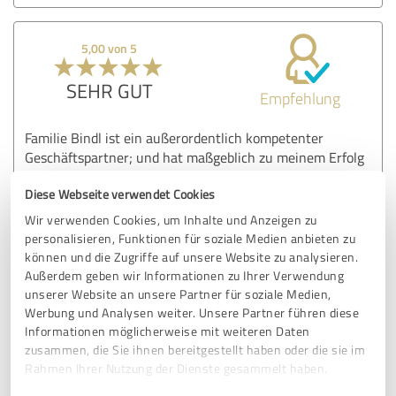
5,00 von 5
SEHR GUT
Empfehlung
Familie Bindl ist ein außerordentlich kompetenter
Geschäftspartner; und hat maßgeblich zu meinem Erfolg
im Immobilienmarkt beigetragen!
Diese Webseite verwendet Cookies
Wir verwenden Cookies, um Inhalte und Anzeigen zu
Erfahrungsbericht & Bewertung zu:
personalisieren, Funktionen für soziale Medien anbieten zu
BINDL-IMMOBILIEN
können und die Zugriffe auf unsere Website zu analysieren.
Außerdem geben wir Informationen zu Ihrer Verwendung
unserer Website an unsere Partner für soziale Medien,
25.07.2022
Dr.Michael T.
Werbung und Analysen weiter. Unsere Partner führen diese
Informationen möglicherweise mit weiteren Daten
zusammen, die Sie ihnen bereitgestellt haben oder die sie im
4,85 von 5
Rahmen Ihrer Nutzung der Dienste gesammelt haben.