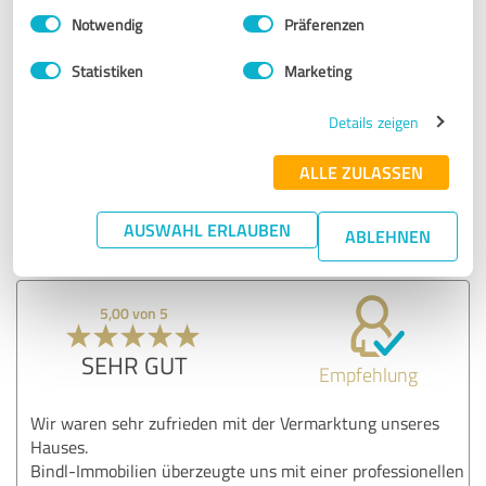
SEHR GUT
Einwilligungsauswahl
Impressum
|
Datenschutzbestimmungen
Empfehlung
Notwendig
Präferenzen
Vielen Dank für die kompetente Unterstützung bei dem
Statistiken
Marketing
nicht alltäglichen Kauf und Verkauf unserer Immobilien!
Details zeigen
Erfahrungsbericht & Bewertung zu:
ALLE ZULASSEN
BINDL-IMMOBILIEN
AUSWAHL ERLAUBEN
ABLEHNEN
20.07.2022
Anonym
5,00 von 5
SEHR GUT
Empfehlung
Wir waren sehr zufrieden mit der Vermarktung unseres
Hauses.
Bindl-Immobilien überzeugte uns mit einer professionellen