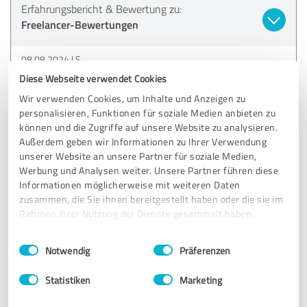
Erfahrungsbericht & Bewertung zu:
Freelancer-Bewertungen
08.08.2024
S.
Diese Webseite verwendet Cookies
Wir verwenden Cookies, um Inhalte und Anzeigen zu
4,00 von 5
personalisieren, Funktionen für soziale Medien anbieten zu
können und die Zugriffe auf unsere Website zu analysieren.
GUT
Empfehlung
Außerdem geben wir Informationen zu Ihrer Verwendung
unserer Website an unsere Partner für soziale Medien,
Werbung und Analysen weiter. Unsere Partner führen diese
Sehr engagiert und hilfsbereit
Informationen möglicherweise mit weiteren Daten
zusammen, die Sie ihnen bereitgestellt haben oder die sie im
Rahmen Ihrer Nutzung der Dienste gesammelt haben.
Erfahrungsbericht & Bewertung zu:
Freelancer-Bewertungen
Einwilligungsauswahl
Impressum
|
Datenschutzbestimmungen
Notwendig
Präferenzen
05.08.2024
Anonym
Statistiken
Marketing