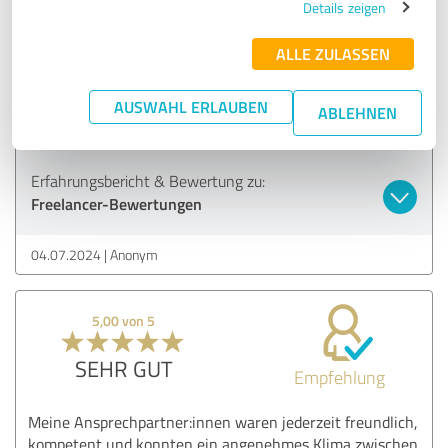
Details zeigen
5,00 von 5
ALLE ZULASSEN
SEHR GUT
Empfehlung
AUSWAHL ERLAUBEN
ABLEHNEN
Sehr gute Leistung, sehr angenehmer Austausch!
Erfahrungsbericht & Bewertung zu:
Freelancer-Bewertungen
04.07.2024
Anonym
5,00 von 5
SEHR GUT
Empfehlung
Meine Ansprechpartner:innen waren jederzeit freundlich,
kompetent und konnten ein angenehmes Klima zwischen