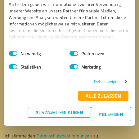
Außerdem geben wir Informationen zu Ihrer Verwendung
unserer Website an unsere Partner für soziale Medien,
Werbung und Analysen weiter. Unsere Partner führen diese
Informationen möglicherweise mit weiteren Daten
zusammen, die Sie ihnen bereitgestellt haben oder die sie im
Rahmen Ihrer Nutzung der Dienste gesammelt haben.
Einwilligungsauswahl
Impressum
|
Datenschutzbestimmungen
Notwendig
Präferenzen
Statistiken
Marketing
Details zeigen
ALLE ZULASSEN
Bitte um Rückruf
* Erforderliche Angaben
AUSWAHL ERLAUBEN
ABLEHNEN
Nachricht senden
Ich stimme den
Datenschutzbestimmungen
zu.