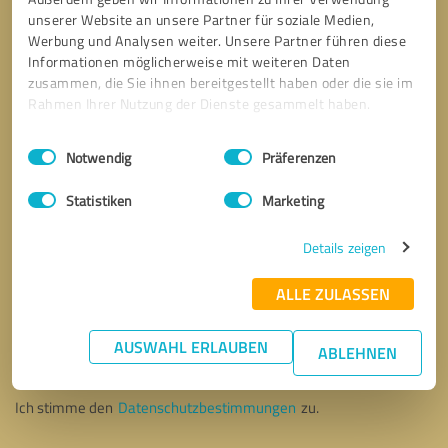
unserer Website an unsere Partner für soziale Medien,
Werbung und Analysen weiter. Unsere Partner führen diese
Informationen möglicherweise mit weiteren Daten
zusammen, die Sie ihnen bereitgestellt haben oder die sie im
Rahmen Ihrer Nutzung der Dienste gesammelt haben.
Einwilligungsauswahl
Impressum
|
Datenschutzbestimmungen
Notwendig
Präferenzen
Statistiken
Marketing
Details zeigen
ALLE ZULASSEN
Bitte um Rückruf
* Erforderliche Angaben
AUSWAHL ERLAUBEN
ABLEHNEN
Nachricht senden
Ich stimme den
Datenschutzbestimmungen
zu.