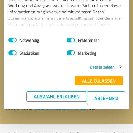
Werbung und Analysen weiter. Unsere Partner führen diese
Informationen möglicherweise mit weiteren Daten
zusammen, die Sie ihnen bereitgestellt haben oder die sie im
Rahmen Ihrer Nutzung der Dienste gesammelt haben.
Einwilligungsauswahl
Impressum
|
Datenschutzbestimmungen
Notwendig
Präferenzen
Statistiken
Marketing
Details zeigen
Bitte um Rückruf
* Erforderliche Angaben
ALLE ZULASSEN
Nachricht senden
AUSWAHL ERLAUBEN
ABLEHNEN
Ich stimme den
Datenschutzbestimmungen
zu.