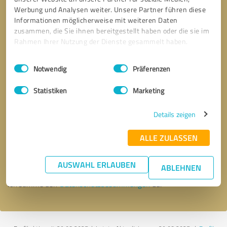
Werbung und Analysen weiter. Unsere Partner führen diese
Informationen möglicherweise mit weiteren Daten
zusammen, die Sie ihnen bereitgestellt haben oder die sie im
Rahmen Ihrer Nutzung der Dienste gesammelt haben.
Einwilligungsauswahl
Impressum
|
Datenschutzbestimmungen
Notwendig
Präferenzen
Statistiken
Marketing
Details zeigen
Bitte um Rückruf
* Erforderliche Angaben
ALLE ZULASSEN
Nachricht senden
AUSWAHL ERLAUBEN
ABLEHNEN
Ich stimme den
Datenschutzbestimmungen
zu.