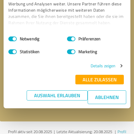
Werbung und Analysen weiter. Unsere Partner führen diese
Informationen möglicherweise mit weiteren Daten
zusammen, die Sie ihnen bereitgestellt haben oder die sie im
Rahmen Ihrer Nutzung der Dienste gesammelt haben.
Einwilligungsauswahl
Impressum
|
Datenschutzbestimmungen
Notwendig
Präferenzen
Statistiken
Marketing
Details zeigen
Bitte um Rückruf
* Erforderliche Angaben
ALLE ZULASSEN
Nachricht senden
AUSWAHL ERLAUBEN
ABLEHNEN
Ich stimme den
Datenschutzbestimmungen
zu.
Profil aktiv seit 20.08.2025 |
Letzte Aktualisierung: 20.08.2025
|
Profil