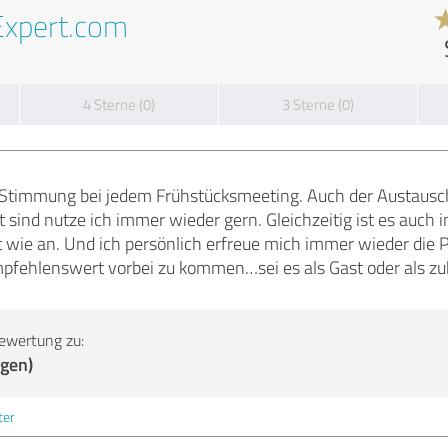
Expert.com
4 Sterne (0)
3 Sterne (0)
e Stimmung bei jedem Frühstücksmeeting. Auch der Austausc
t sind nutze ich immer wieder gern. Gleichzeitig ist es auc
ie an. Und ich persönlich erfreue mich immer wieder die P
mpfehlenswert vorbei zu kommen…sei es als Gast oder als zuk
ewertung zu:
ngen)
ter