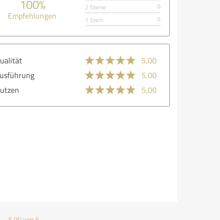
100%
0
2 Sterne
Empfehlungen
0
1 Stern
ualität
5,00
usführung
5,00
utzen
5,00
5,00 von 5