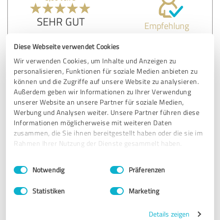
SEHR GUT
Empfehlung
Diese Webseite verwendet Cookies
Toller Kundenservice: schneller Emailaustausch, Angebot
stand innerhalb von 4h
Wir verwenden Cookies, um Inhalte und Anzeigen zu
Beratung: freundliche, humorvolle Kommunikation am
personalisieren, Funktionen für soziale Medien anbieten zu
Telefon, keine Wartezeit am Telefon
können und die Zugriffe auf unsere Website zu analysieren.
Nach Abgabe einer falschen Datei, problemloses
Außerdem geben wir Informationen zu Ihrer Verwendung
Austauschen mit Bestätigungsmail.
unserer Website an unsere Partner für soziale Medien,
Werbung und Analysen weiter. Unsere Partner führen diese
Informationen möglicherweise mit weiteren Daten
zusammen, die Sie ihnen bereitgestellt haben oder die sie im
Erfahrungsbericht & Bewertung zu:
Rahmen Ihrer Nutzung der Dienste gesammelt haben.
Bohmann Übersetzungen - 2025
Einwilligungsauswahl
Impressum
|
Datenschutzbestimmungen
Notwendig
Präferenzen
03.11.2025
Frau Paulmann
Statistiken
Marketing
5,00 von 5
Details zeigen