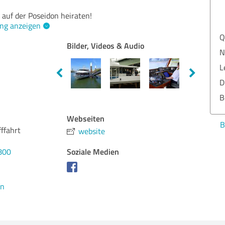
auf der Poseidon heiraten!
ng anzeigen
Qua
Bilder, Videos & Audio
Nut
Lei
Dur
Ber
Webseiten
Bew
ffahrt
website
Soziale Medien
800
en