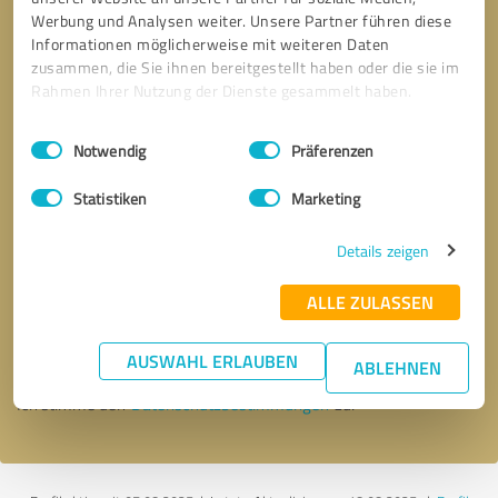
Werbung und Analysen weiter. Unsere Partner führen diese
Informationen möglicherweise mit weiteren Daten
zusammen, die Sie ihnen bereitgestellt haben oder die sie im
Rahmen Ihrer Nutzung der Dienste gesammelt haben.
Einwilligungsauswahl
Impressum
|
Datenschutzbestimmungen
Notwendig
Präferenzen
Statistiken
Marketing
Details zeigen
Bitte um Rückruf
* Erforderliche Angaben
ALLE ZULASSEN
Nachricht senden
AUSWAHL ERLAUBEN
ABLEHNEN
Ich stimme den
Datenschutzbestimmungen
zu.