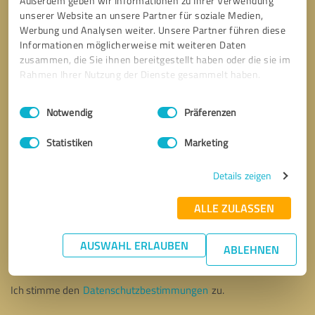
Außerdem geben wir Informationen zu Ihrer Verwendung
unserer Website an unsere Partner für soziale Medien,
Werbung und Analysen weiter. Unsere Partner führen diese
Informationen möglicherweise mit weiteren Daten
zusammen, die Sie ihnen bereitgestellt haben oder die sie im
Rahmen Ihrer Nutzung der Dienste gesammelt haben.
Einwilligungsauswahl
Impressum
|
Datenschutzbestimmungen
Notwendig
Präferenzen
Statistiken
Marketing
Details zeigen
ALLE ZULASSEN
Bitte um Rückruf
* Erforderliche Angaben
AUSWAHL ERLAUBEN
ABLEHNEN
Nachricht senden
Ich stimme den
Datenschutzbestimmungen
zu.