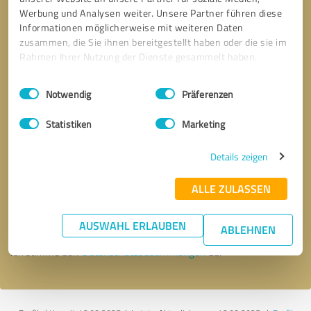
Werbung und Analysen weiter. Unsere Partner führen diese
Informationen möglicherweise mit weiteren Daten
zusammen, die Sie ihnen bereitgestellt haben oder die sie im
Rahmen Ihrer Nutzung der Dienste gesammelt haben.
Einwilligungsauswahl
Impressum
|
Datenschutzbestimmungen
Notwendig
Präferenzen
Statistiken
Marketing
Details zeigen
Bitte um Rückruf
* Erforderliche Angaben
ALLE ZULASSEN
Nachricht senden
AUSWAHL ERLAUBEN
ABLEHNEN
Ich stimme den
Datenschutzbestimmungen
zu.