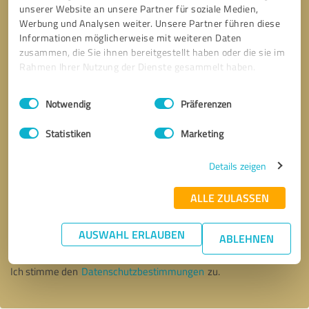
unserer Website an unsere Partner für soziale Medien,
Werbung und Analysen weiter. Unsere Partner führen diese
Informationen möglicherweise mit weiteren Daten
zusammen, die Sie ihnen bereitgestellt haben oder die sie im
Rahmen Ihrer Nutzung der Dienste gesammelt haben.
Einwilligungsauswahl
Impressum
|
Datenschutzbestimmungen
Notwendig
Präferenzen
Statistiken
Marketing
Details zeigen
ALLE ZULASSEN
Bitte um Rückruf
* Erforderliche Angaben
AUSWAHL ERLAUBEN
ABLEHNEN
Nachricht senden
Ich stimme den
Datenschutzbestimmungen
zu.