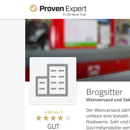
Brogsitter
Weinversand und Sek
Der Weinversand zählt
4,00
von
5
umfasst eine Vielzahl
Roséweine, Sekt und 
GUT
Gourmetprodukte wer