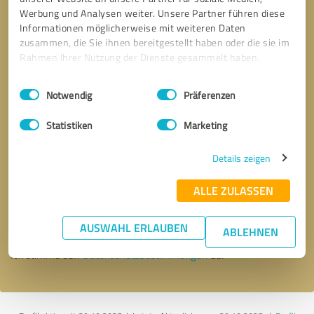
Werbung und Analysen weiter. Unsere Partner führen diese
Informationen möglicherweise mit weiteren Daten
zusammen, die Sie ihnen bereitgestellt haben oder die sie im
Rahmen Ihrer Nutzung der Dienste gesammelt haben.
Einwilligungsauswahl
Impressum
|
Datenschutzbestimmungen
Notwendig
Präferenzen
Statistiken
Marketing
Details zeigen
Bitte um Rückruf
* Erforderliche Angaben
ALLE ZULASSEN
Nachricht senden
AUSWAHL ERLAUBEN
ABLEHNEN
Ich stimme den
Datenschutzbestimmungen
zu.