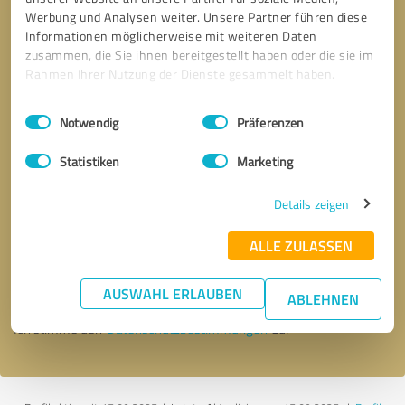
Werbung und Analysen weiter. Unsere Partner führen diese
Informationen möglicherweise mit weiteren Daten
zusammen, die Sie ihnen bereitgestellt haben oder die sie im
Rahmen Ihrer Nutzung der Dienste gesammelt haben.
Einwilligungsauswahl
Impressum
|
Datenschutzbestimmungen
Notwendig
Präferenzen
Statistiken
Marketing
Details zeigen
Bitte um Rückruf
* Erforderliche Angaben
ALLE ZULASSEN
Nachricht senden
AUSWAHL ERLAUBEN
ABLEHNEN
Ich stimme den
Datenschutzbestimmungen
zu.