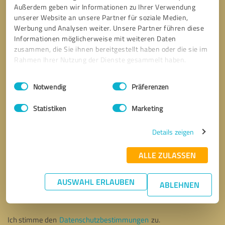
Außerdem geben wir Informationen zu Ihrer Verwendung
unserer Website an unsere Partner für soziale Medien,
Werbung und Analysen weiter. Unsere Partner führen diese
Informationen möglicherweise mit weiteren Daten
zusammen, die Sie ihnen bereitgestellt haben oder die sie im
Rahmen Ihrer Nutzung der Dienste gesammelt haben.
Einwilligungsauswahl
Impressum
|
Datenschutzbestimmungen
Notwendig
Präferenzen
Statistiken
Marketing
Details zeigen
ALLE ZULASSEN
Bitte um Rückruf
* Erforderliche Angaben
AUSWAHL ERLAUBEN
ABLEHNEN
Nachricht senden
Ich stimme den
Datenschutzbestimmungen
zu.