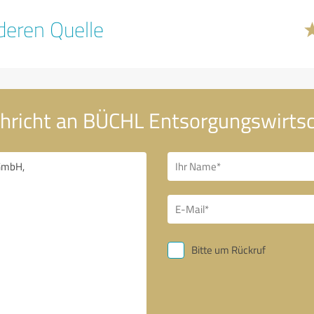
eren Quelle
chricht an BÜCHL Entsorgungswirt
Bitte um Rückruf