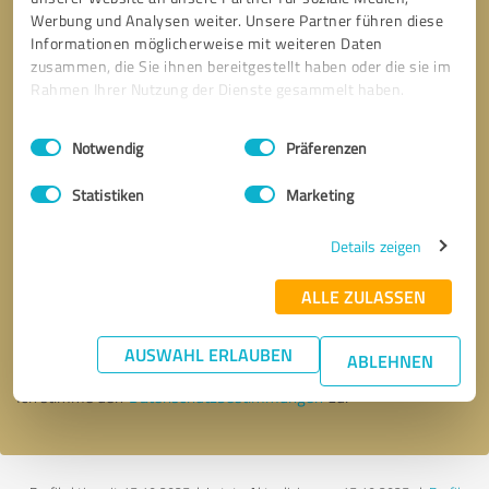
Werbung und Analysen weiter. Unsere Partner führen diese
Informationen möglicherweise mit weiteren Daten
zusammen, die Sie ihnen bereitgestellt haben oder die sie im
Rahmen Ihrer Nutzung der Dienste gesammelt haben.
Einwilligungsauswahl
Impressum
|
Datenschutzbestimmungen
Notwendig
Präferenzen
Statistiken
Marketing
Details zeigen
Bitte um Rückruf
* Erforderliche Angaben
ALLE ZULASSEN
Nachricht senden
AUSWAHL ERLAUBEN
ABLEHNEN
Ich stimme den
Datenschutzbestimmungen
zu.