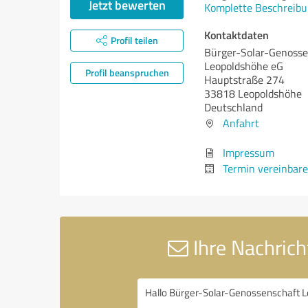
Jetzt bewerten
Komplette Beschreibu
Kontaktdaten
Profil teilen
Bürger-Solar-Genosse
Leopoldshöhe eG
Profil beanspruchen
Hauptstraße 274
33818 Leopoldshöhe
Deutschland
Anfahrt
Impressum
Termin vereinbar
Ihre Nachric