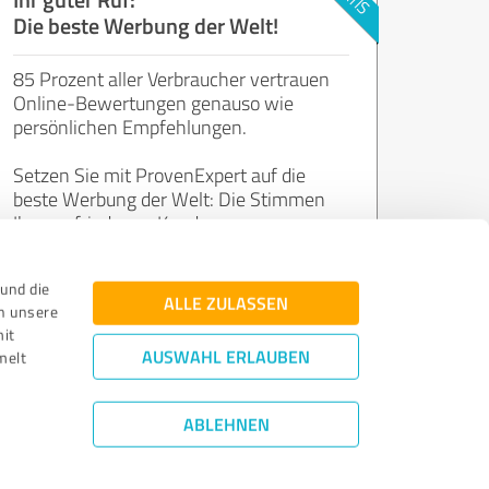
Die beste Werbung der Welt!
85 Prozent aller Verbraucher vertrauen
Online-Bewertungen genauso wie
persönlichen Empfehlungen.
Setzen Sie mit ProvenExpert auf die
beste Werbung der Welt: Die Stimmen
Ihrer zufriedenen Kunden.
und die
Jetzt kostenlos starten
ALLE ZULASSEN
n unsere
mit
AUSWAHL ERLAUBEN
melt
ABLEHNEN
Bewertungs­richtlinien
|
Qualitätssicherung
|
Datenschutz
|
Impressum
©
2011 - 2026 Expert Systems AG