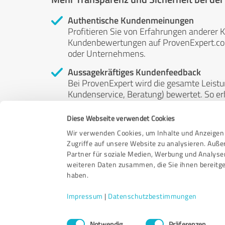
Authentische Kundenmeinungen
Profitieren Sie von Erfahrungen anderer K
Kundenbewertungen auf ProvenExpert.com 
oder Unternehmens.
Aussagekräftiges Kundenfeedback
Bei ProvenExpert wird die gesamte Leistu
Kundenservice, Beratung) bewertet. So erha
Service- und Dienstleistungsqualität in al
Diese Webseite verwendet Cookies
Unabhängige Bewertungen
Wir verwenden Cookies, um Inhalte und Anzeigen 
ProvenExpert ist grundsätzlich kostenlos
Zugriffe auf unsere Website zu analysieren. Auß
Kunden erfolgen freiwillig, können nicht 
Partner für soziale Medien, Werbung und Analyse
anderweitig beeinflussbar.
weiteren Daten zusammen, die Sie ihnen bereitge
haben.
Impressum
|
Datenschutzbestimmungen
Einwilligungsauswahl
Notwendig
Präferenzen