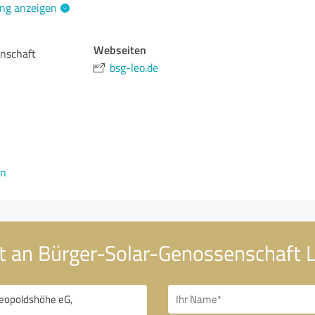
ng anzeigen
Webseiten
nschaft
bsg-leo.de
en
ht an Bürger-Solar-Genossenschaft