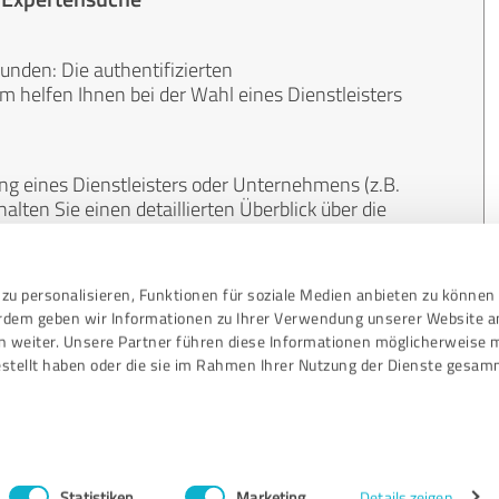
unden: Die authentifizierten
helfen Ihnen bei der Wahl eines Dienstleisters
ng eines Dienstleisters oder Unternehmens (z.B.
lten Sie einen detaillierten Überblick über die
len Bereichen.
zu personalisieren, Funktionen für soziale Medien anbieten zu können 
, unabhängig und neutral. Bewertungen von
erdem geben wir Informationen zu Ihrer Verwendung unserer Website a
gekauft werden und sind weder finanziell noch
n weiter. Unsere Partner führen diese Informationen möglicherweise 
stellt haben oder die sie im Rahmen Ihrer Nutzung der Dienste gesam
Statistiken
Marketing
Details zeigen