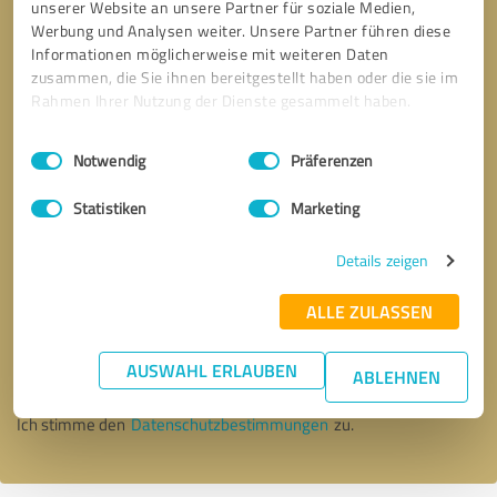
unserer Website an unsere Partner für soziale Medien,
Werbung und Analysen weiter. Unsere Partner führen diese
Informationen möglicherweise mit weiteren Daten
zusammen, die Sie ihnen bereitgestellt haben oder die sie im
Rahmen Ihrer Nutzung der Dienste gesammelt haben.
Einwilligungsauswahl
Impressum
|
Datenschutzbestimmungen
Notwendig
Präferenzen
Statistiken
Marketing
Details zeigen
Bitte um Rückruf
* Erforderliche Angaben
ALLE ZULASSEN
AUSWAHL ERLAUBEN
Nachricht senden
ABLEHNEN
Ich stimme den
Datenschutzbestimmungen
zu.