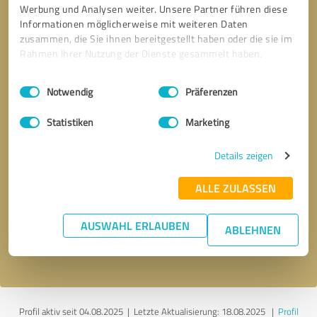
Werbung und Analysen weiter. Unsere Partner führen diese
Informationen möglicherweise mit weiteren Daten
zusammen, die Sie ihnen bereitgestellt haben oder die sie im
Rahmen Ihrer Nutzung der Dienste gesammelt haben.
Einwilligungsauswahl
Impressum
|
Datenschutzbestimmungen
Notwendig
Präferenzen
Statistiken
Marketing
Details zeigen
Bitte um Rückruf
* Erforderliche Angaben
ALLE ZULASSEN
Nachricht senden
AUSWAHL ERLAUBEN
ABLEHNEN
Ich stimme den
Datenschutzbestimmungen
zu.
Profil aktiv seit 04.08.2025 |
Letzte Aktualisierung: 18.08.2025
|
Profil