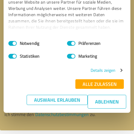
unserer Website an unsere Partner für soziale Medien,
Werbung und Analysen weiter. Unsere Partner führen diese
Informationen möglicherweise mit weiteren Daten
zusammen, die Sie ihnen bereitgestellt haben oder die sie im
Rahmen Ihrer Nutzung der Dienste gesammelt haben.
Einwilligungsauswahl
Impressum
|
Datenschutzbestimmungen
Notwendig
Präferenzen
Statistiken
Marketing
Details zeigen
Bitte um Rückruf
* Erforderliche Angaben
ALLE ZULASSEN
AUSWAHL ERLAUBEN
Nachricht senden
ABLEHNEN
Ich stimme den
Datenschutzbestimmungen
zu.