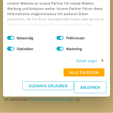
unserer Website an unsere Partner für soziale Medien,
Werbung und Analysen weiter. Unsere Partner führen diese
Informationen möglicherweise mit weiteren Daten
zusammen, die Sie ihnen bereitgestellt haben oder die sie im
Rahmen Ihrer Nutzung der Dienste gesammelt haben.
Einwilligungsauswahl
Impressum
|
Datenschutzbestimmungen
Notwendig
Präferenzen
Statistiken
Marketing
Details zeigen
ALLE ZULASSEN
Bitte um Rückruf
* Erforderliche Angaben
AUSWAHL ERLAUBEN
ABLEHNEN
Nachricht senden
Ich stimme den
Datenschutzbestimmungen
zu.