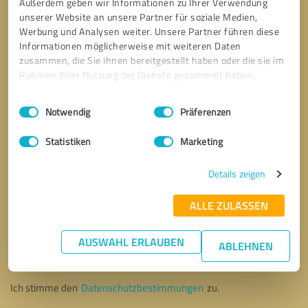
Außerdem geben wir Informationen zu Ihrer Verwendung
unserer Website an unsere Partner für soziale Medien,
Werbung und Analysen weiter. Unsere Partner führen diese
Informationen möglicherweise mit weiteren Daten
zusammen, die Sie ihnen bereitgestellt haben oder die sie im
Rahmen Ihrer Nutzung der Dienste gesammelt haben.
Einwilligungsauswahl
Impressum
|
Datenschutzbestimmungen
Notwendig
Präferenzen
Statistiken
Marketing
Details zeigen
ALLE ZULASSEN
Bitte um Rückruf
* Erforderliche Angaben
AUSWAHL ERLAUBEN
ABLEHNEN
Nachricht senden
Ich stimme den
Datenschutzbestimmungen
zu.