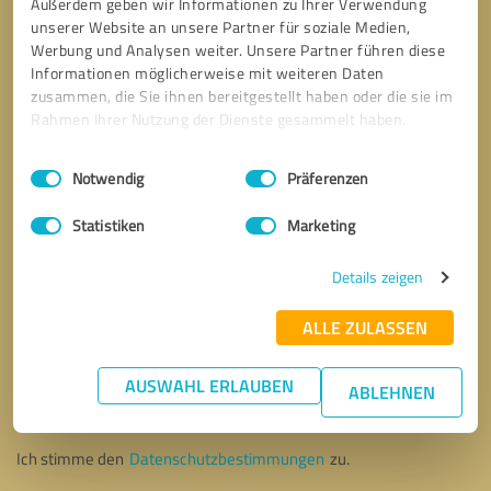
Außerdem geben wir Informationen zu Ihrer Verwendung
unserer Website an unsere Partner für soziale Medien,
Werbung und Analysen weiter. Unsere Partner führen diese
Informationen möglicherweise mit weiteren Daten
zusammen, die Sie ihnen bereitgestellt haben oder die sie im
Rahmen Ihrer Nutzung der Dienste gesammelt haben.
Einwilligungsauswahl
Impressum
|
Datenschutzbestimmungen
Notwendig
Präferenzen
Statistiken
Marketing
Details zeigen
ALLE ZULASSEN
Bitte um Rückruf
* Erforderliche Angaben
AUSWAHL ERLAUBEN
ABLEHNEN
Nachricht senden
Ich stimme den
Datenschutzbestimmungen
zu.