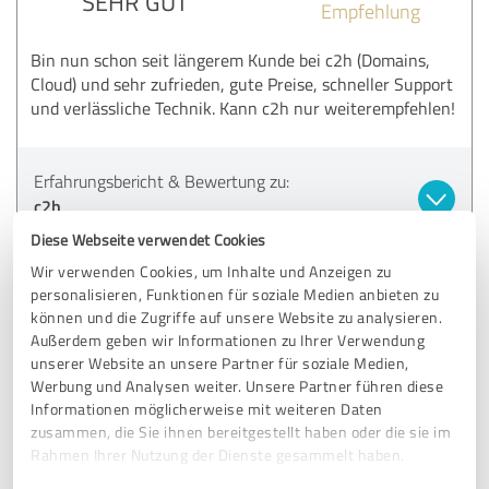
SEHR GUT
Empfehlung
Bin nun schon seit längerem Kunde bei c2h (Domains,
Cloud) und sehr zufrieden, gute Preise, schneller Support
und verlässliche Technik. Kann c2h nur weiterempfehlen!
Erfahrungsbericht & Bewertung zu:
c2h
Diese Webseite verwendet Cookies
30.10.2019
Airport Transfer I.
Wir verwenden Cookies, um Inhalte und Anzeigen zu
personalisieren, Funktionen für soziale Medien anbieten zu
können und die Zugriffe auf unsere Website zu analysieren.
5,00 von 5
Außerdem geben wir Informationen zu Ihrer Verwendung
unserer Website an unsere Partner für soziale Medien,
SEHR GUT
Werbung und Analysen weiter. Unsere Partner führen diese
Empfehlung
Informationen möglicherweise mit weiteren Daten
zusammen, die Sie ihnen bereitgestellt haben oder die sie im
Top Support und höchste Kompetenz! Uneingeschränkt
Rahmen Ihrer Nutzung der Dienste gesammelt haben.
empfehlenswert.