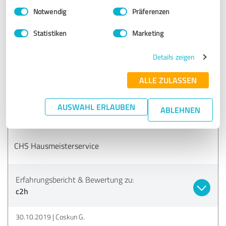
Einwilligungsauswahl
Impressum
|
Datenschutzbestimmungen
Notwendig
Präferenzen
Erfahrungsbericht & Bewertung zu:
Statistiken
Marketing
c2h
Details zeigen
30.10.2019
Marcus E.
ALLE ZULASSEN
5,00 von 5
AUSWAHL ERLAUBEN
ABLEHNEN
SEHR GUT
Empfehlung
CHS Hausmeisterservice
Erfahrungsbericht & Bewertung zu:
c2h
30.10.2019
Coskun G.