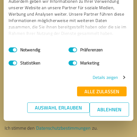
Außerdem geben wir Informationen zu Ihrer Verwendung
unserer Website an unsere Partner für soziale Medien,
Werbung und Analysen weiter. Unsere Partner führen diese
Informationen möglicherweise mit weiteren Daten
zusammen, die Sie ihnen bereitgestellt haben oder die sie im
Rahmen Ihrer Nutzung der Dienste gesammelt haben.
Einwilligungsauswahl
Impressum
|
Datenschutzbestimmungen
Notwendig
Präferenzen
Statistiken
Marketing
Details zeigen
ALLE ZULASSEN
Bitte um Rückruf
* Erforderliche Angaben
AUSWAHL ERLAUBEN
ABLEHNEN
Nachricht senden
Ich stimme den
Datenschutzbestimmungen
zu.