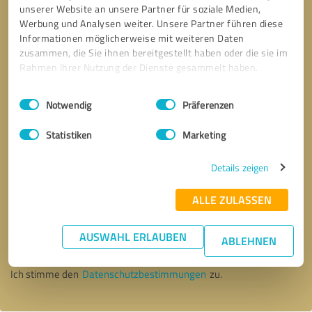
unserer Website an unsere Partner für soziale Medien,
Werbung und Analysen weiter. Unsere Partner führen diese
Informationen möglicherweise mit weiteren Daten
zusammen, die Sie ihnen bereitgestellt haben oder die sie im
Rahmen Ihrer Nutzung der Dienste gesammelt haben.
Einwilligungsauswahl
Impressum
|
Datenschutzbestimmungen
Notwendig
Präferenzen
Statistiken
Marketing
Details zeigen
ALLE ZULASSEN
Bitte um Rückruf
* Erforderliche Angaben
AUSWAHL ERLAUBEN
ABLEHNEN
Nachricht senden
Ich stimme den
Datenschutzbestimmungen
zu.