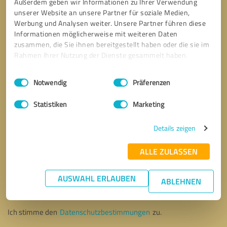
Außerdem geben wir Informationen zu Ihrer Verwendung
unserer Website an unsere Partner für soziale Medien,
Werbung und Analysen weiter. Unsere Partner führen diese
Informationen möglicherweise mit weiteren Daten
zusammen, die Sie ihnen bereitgestellt haben oder die sie im
Rahmen Ihrer Nutzung der Dienste gesammelt haben.
Einwilligungsauswahl
Impressum
|
Datenschutzbestimmungen
Notwendig
Präferenzen
Statistiken
Marketing
Details zeigen
ALLE ZULASSEN
Bitte um Rückruf
* Erforderliche Angaben
AUSWAHL ERLAUBEN
ABLEHNEN
Nachricht senden
Ich stimme den
Datenschutzbestimmungen
zu.