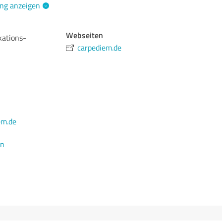
ng anzeigen
Webseiten
ations-
carpediem.de
em.de
en