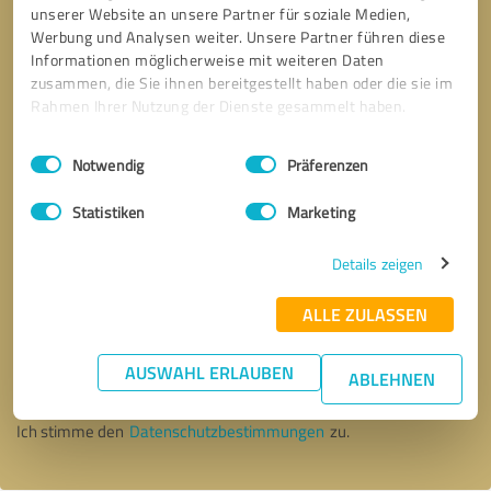
unserer Website an unsere Partner für soziale Medien,
Werbung und Analysen weiter. Unsere Partner führen diese
Informationen möglicherweise mit weiteren Daten
zusammen, die Sie ihnen bereitgestellt haben oder die sie im
Rahmen Ihrer Nutzung der Dienste gesammelt haben.
Einwilligungsauswahl
Impressum
|
Datenschutzbestimmungen
Notwendig
Präferenzen
Statistiken
Marketing
Details zeigen
ALLE ZULASSEN
Bitte um Rückruf
* Erforderliche Angaben
AUSWAHL ERLAUBEN
ABLEHNEN
Nachricht senden
Ich stimme den
Datenschutzbestimmungen
zu.