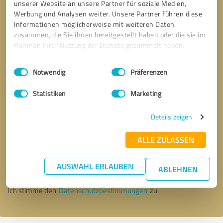
unserer Website an unsere Partner für soziale Medien,
Werbung und Analysen weiter. Unsere Partner führen diese
Informationen möglicherweise mit weiteren Daten
zusammen, die Sie ihnen bereitgestellt haben oder die sie im
Rahmen Ihrer Nutzung der Dienste gesammelt haben.
Einwilligungsauswahl
Impressum
|
Datenschutzbestimmungen
Notwendig
Präferenzen
Statistiken
Marketing
Details zeigen
Bitte um Rückruf
* Erforderliche Angaben
ALLE ZULASSEN
AUSWAHL ERLAUBEN
Nachricht senden
ABLEHNEN
Ich stimme den
Datenschutzbestimmungen
zu.