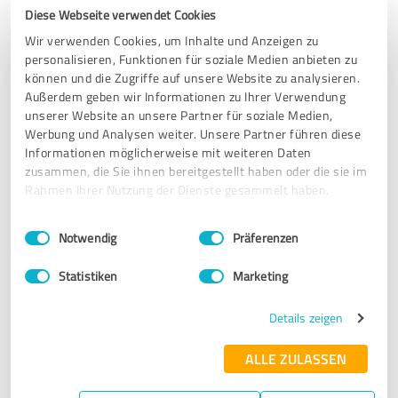
Diese Webseite verwendet Cookies
Erfahrungsbericht & Bewertung zu:
Wir verwenden Cookies, um Inhalte und Anzeigen zu
Cezanne Studios
personalisieren, Funktionen für soziale Medien anbieten zu
können und die Zugriffe auf unsere Website zu analysieren.
Außerdem geben wir Informationen zu Ihrer Verwendung
26.01.2026
Anonym
unserer Website an unsere Partner für soziale Medien,
Werbung und Analysen weiter. Unsere Partner führen diese
Informationen möglicherweise mit weiteren Daten
5,00 von 5
zusammen, die Sie ihnen bereitgestellt haben oder die sie im
Rahmen Ihrer Nutzung der Dienste gesammelt haben.
SEHR GUT
Empfehlung
Einwilligungsauswahl
Impressum
|
Datenschutzbestimmungen
Notwendig
Präferenzen
Heutzutage gibt es gerade im Social-Media-Bereich viele
Agenturen, die im Marketing sehr laut auftreten, bei denen
Statistiken
Marketing
aber am Ende wenig Substanz dahintersteckt. Bei Nick von
Cezanne Studios war das von Anfang an anders.
Details zeigen
Nick arbeitet mit Top-Equipment, liefert sehr hochwertige
ALLE ZULASSEN
Ergebnisse und versteht sein Handwerk wirklich auf einem
professionellen Niveau. Man merkt sofort, dass er weiß,