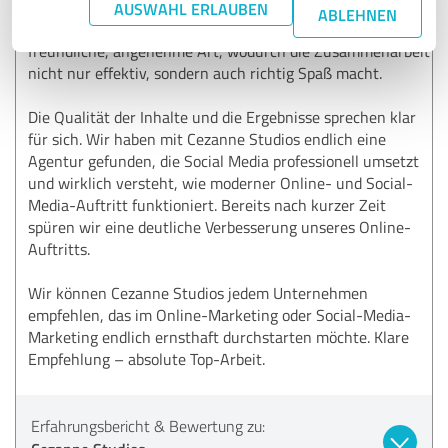
wovon er spricht, und mit viel Engagement hinter seiner
AUSWAHL ERLAUBEN
ABLEHNEN
Arbeit steht. Auch sein Team überzeugt durch eine sehr
freundliche, angenehme Art, wodurch die Zusammenarbeit
nicht nur effektiv, sondern auch richtig Spaß macht.
Die Qualität der Inhalte und die Ergebnisse sprechen klar
für sich. Wir haben mit Cezanne Studios endlich eine
Agentur gefunden, die Social Media professionell umsetzt
und wirklich versteht, wie moderner Online- und Social-
Media-Auftritt funktioniert. Bereits nach kurzer Zeit
spüren wir eine deutliche Verbesserung unseres Online-
Auftritts.
Wir können Cezanne Studios jedem Unternehmen
empfehlen, das im Online-Marketing oder Social-Media-
Marketing endlich ernsthaft durchstarten möchte. Klare
Empfehlung – absolute Top-Arbeit.
Erfahrungsbericht & Bewertung zu: