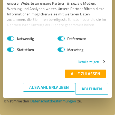
unserer Website an unsere Partner für soziale Medien,
Werbung und Analysen weiter. Unsere Partner führen diese
Informationen möglicherweise mit weiteren Daten
zusammen, die Sie ihnen bereitgestellt haben oder die sie im
Rahmen Ihrer Nutzung der Dienste gesammelt haben.
Einwilligungsauswahl
Impressum
|
Datenschutzbestimmungen
Notwendig
Präferenzen
Statistiken
Marketing
Details zeigen
ALLE ZULASSEN
Bitte um Rückruf
* Erforderliche Angaben
AUSWAHL ERLAUBEN
ABLEHNEN
Nachricht senden
Ich stimme den
Datenschutzbestimmungen
zu.