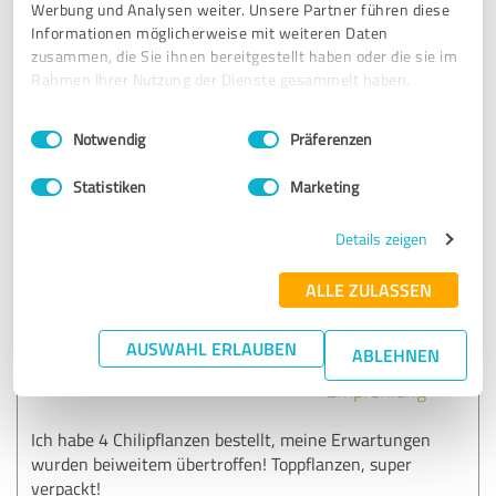
Werbung und Analysen weiter. Unsere Partner führen diese
sehr schneller Versand obwohl längere Wartezeit
Informationen möglicherweise mit weiteren Daten
angekündigt wurde, wundervoll gesunde kräftige Plfanzen
zusammen, die Sie ihnen bereitgestellt haben oder die sie im
und schon ziemlich groß. Auch toll verpackt!!!!! Nächstes
Rahmen Ihrer Nutzung der Dienste gesammelt haben.
Jahr wieder :-)
Einwilligungsauswahl
Impressum
|
Datenschutzbestimmungen
Notwendig
Präferenzen
Erfahrungsbericht & Bewertung zu:
Statistiken
Marketing
Chili Experte- Alexander Hicks
Details zeigen
05.06.2022
Bettina W.
ALLE ZULASSEN
5,00 von 5
AUSWAHL ERLAUBEN
ABLEHNEN
SEHR GUT
Empfehlung
Ich habe 4 Chilipflanzen bestellt, meine Erwartungen
wurden beiweitem übertroffen! Toppflanzen, super
verpackt!