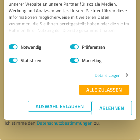
unserer Website an unsere Partner für soziale Medien,
Werbung und Analysen weiter. Unsere Partner führen diese
Informationen möglicherweise mit weiteren Daten
zusammen, die Sie ihnen bereitgestellt haben oder die sie im
Rahmen Ihrer Nutzung der Dienste gesammelt haben.
Einwilligungsauswahl
Impressum
|
Datenschutzbestimmungen
Notwendig
Präferenzen
Statistiken
Marketing
Details zeigen
ALLE ZULASSEN
Bitte um Rückruf
* Erforderliche Angaben
AUSWAHL ERLAUBEN
ABLEHNEN
Nachricht senden
Ich stimme den
Datenschutzbestimmungen
zu.