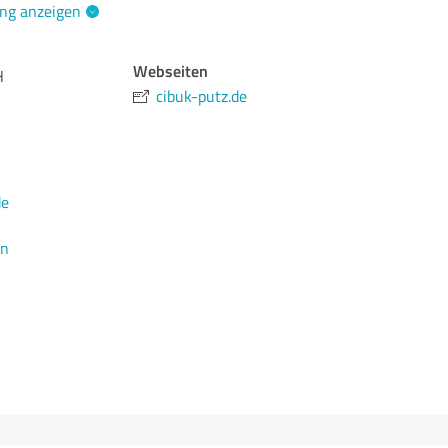
ng anzeigen
Webseiten
H
cibuk-putz.de
de
en