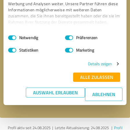
Werbung und Analysen weiter. Unsere Partner führen diese
Informationen möglicherweise mit weiteren Daten
zusammen, die Sie ihnen bereitgestellt haben oder die sie im
Rahmen Ihrer Nutzung der Dienste gesammelt haben.
Einwilligungsauswahl
Impressum
|
Datenschutzbestimmungen
Notwendig
Präferenzen
Statistiken
Marketing
Details zeigen
Bitte um Rückruf
* Erforderliche Angaben
ALLE ZULASSEN
Nachricht senden
AUSWAHL ERLAUBEN
ABLEHNEN
Ich stimme den
Datenschutzbestimmungen
zu.
Profil aktiv seit 24.08.2025 |
Letzte Aktualisierung: 24.08.2025
|
Profil