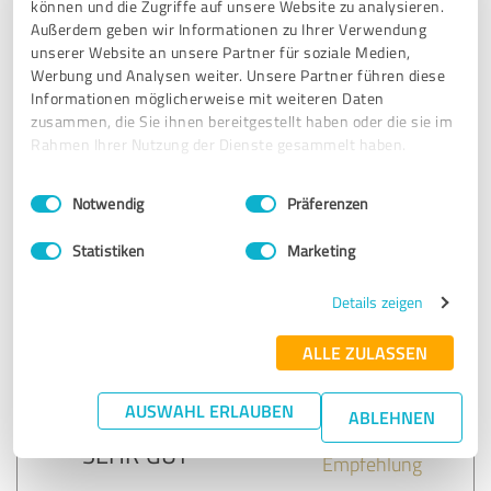
können und die Zugriffe auf unsere Website zu analysieren.
Außerdem geben wir Informationen zu Ihrer Verwendung
SEHR GUT
Empfehlung
unserer Website an unsere Partner für soziale Medien,
Werbung und Analysen weiter. Unsere Partner führen diese
Informationen möglicherweise mit weiteren Daten
Sehr professionell von der Besichtigung bis zur
zusammen, die Sie ihnen bereitgestellt haben oder die sie im
Ausführung. Bin sehr zufrieden. Gerne im Frühling wieder
Rahmen Ihrer Nutzung der Dienste gesammelt haben.
Fenster putzen.
Herzlichen Dank
Einwilligungsauswahl
Impressum
|
Datenschutzbestimmungen
Notwendig
Präferenzen
Erfahrungsbericht & Bewertung zu:
Statistiken
Marketing
Clean Profis
Details zeigen
22.08.2024
J.
ALLE ZULASSEN
5,00 von 5
AUSWAHL ERLAUBEN
ABLEHNEN
SEHR GUT
Empfehlung