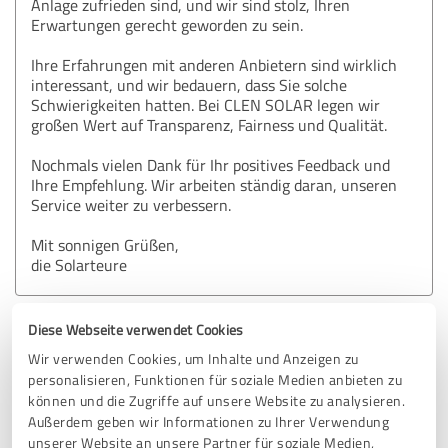
Anlage zufrieden sind, und wir sind stolz, Ihren
Erwartungen gerecht geworden zu sein.
Ihre Erfahrungen mit anderen Anbietern sind wirklich
interessant, und wir bedauern, dass Sie solche
Schwierigkeiten hatten. Bei CLEN SOLAR legen wir
großen Wert auf Transparenz, Fairness und Qualität.
Nochmals vielen Dank für Ihr positives Feedback und
Ihre Empfehlung. Wir arbeiten ständig daran, unseren
Service weiter zu verbessern.
Mit sonnigen Grüßen,
die Solarteure
Diese Webseite verwendet Cookies
4,95 von 5
Wir verwenden Cookies, um Inhalte und Anzeigen zu
personalisieren, Funktionen für soziale Medien anbieten zu
SEHR GUT
Empfehlung
können und die Zugriffe auf unsere Website zu analysieren.
Außerdem geben wir Informationen zu Ihrer Verwendung
Exzellente PV-Installation mit herausragendem Service
unserer Website an unsere Partner für soziale Medien,