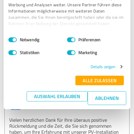
Werbung und Analysen weiter. Unsere Partner führen diese
Informationen möglicherweise mit weiteren Daten
Die Installation unserer PV- Anlage durch Clen Solar war
zusammen, die Sie ihnen bereitgestellt haben oder die sie im
einfach Spitzenmäßig. Das gesamte Team (von Vertrieb bis
Rahmen Ihrer Nutzung der Dienste gesammelt haben.
zu den Monteuren) war äußerst professionell und
gleichzeitig sehr kundenfreundlich. Sie arbeiteten effizient
Einwilligungsauswahl
Impressum
|
Datenschutzbestimmungen
und flexibel um sicherzustellen, dass unsere Bedürfnisse
Notwendig
Präferenzen
erfüllt wurden. Wir können Clen Solar nur wärmstens
weiter empfehlen.
Statistiken
Marketing
Details zeigen
Erfahrungsbericht & Bewertung zu:
Clen Solar GmbH & Co. KG
ALLE ZULASSEN
26.02.2024
Anonym
AUSWAHL ERLAUBEN
ABLEHNEN
Kommentar von Clen Solar GmbH & Co. KG:
Vielen herzlichen Dank für Ihre überaus positive
Rückmeldung und die Zeit, die Sie sich genommen
haben, um Ihre Erfahrung mit unserer PV-Installation