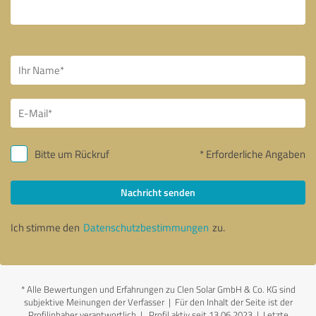
Bitte um Rückruf
* Erforderliche Angaben
Nachricht senden
Ich stimme den
Datenschutzbestimmungen
zu.
*
Alle Bewertungen und Erfahrungen zu Clen Solar GmbH & Co. KG sind
subjektive Meinungen der Verfasser | Für den Inhalt der Seite ist der
Profilinhaber verantwortlich
| Profil aktiv seit 13.06.2023 |
Letzte