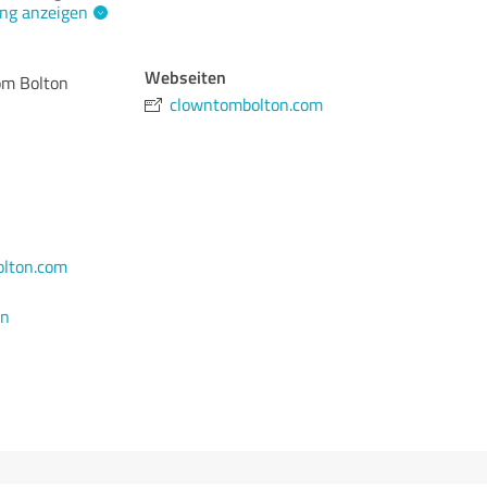
ng anzeigen
Webseiten
om Bolton
clowntombolton.com
lton.com
en